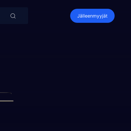
⨯
Jälleenmyyjät