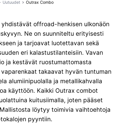
Uutuudet
Outrax Combo
yhdistävät offroad-henkisen ulkonäön
skyvyn. Ne on suunniteltu erityisesti
seen ja tarjoavat luotettavan sekä
uuden eri kalastustilanteisiin. Vavan
hio ja kestävät ruostumattomasta
t vaparenkaat takaavat hyvän tuntuman
ela alumiinipuolalla ja metallikahvalla
noa käyttöön. Kaikki Outrax combot
uolattuina kuitusiimalla, joten pääset
allistosta löytyy toimivia vaihtoehtoja
okalojen pyyntiin.