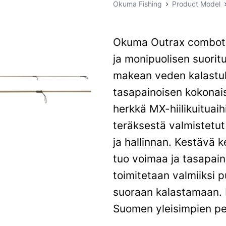
Okuma Fishing
Product Model
Okuma Outrax combot 
ja monipuolisen suoritu
makean veden kalastuk
tasapainoisen kokonais
herkkä MX-hiilikuituai
teräksestä valmistetu
ja hallinnan. Kestävä k
tuo voimaa ja tasapai
toimitetaan valmiiksi p
suoraan kalastamaan. M
Suomen yleisimpien pet