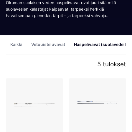
Okuman suolaisen veden haspelivavat ovat juuri sitä mitä
suolavesien kalastajat kaipaavat: tarpeeksi herkkiä
havaitsemaan pienetkin tärpit – ja tarpeeksi vahvoja...
Kaikki
Vetouisteluvavat
Haspelivavat (suolavedelle)
5 tulokset